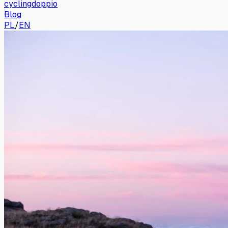
cyclingdoppio
Blog
PL
/
EN