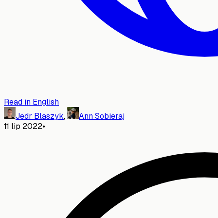
Read in English
Jedr Blaszyk
,
Ann Sobieraj
11 lip 2022
•