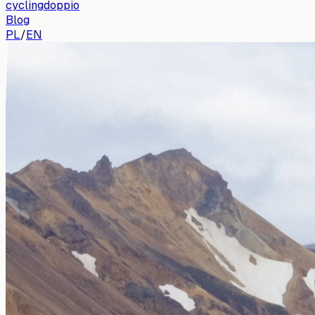
cyclingdoppio
Blog
PL
/
EN