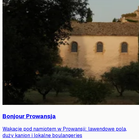
Bonjour Prowansja
Wakacje pod namiotem w Prowansji: lawendowe pola,
duży kanion i lokalne boulangeries