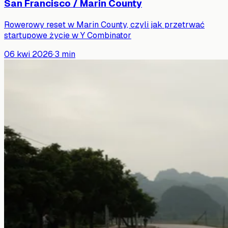
San Francisco / Marin County
Rowerowy reset w Marin County, czyli jak przetrwać
startupowe życie w Y Combinator
06 kwi 2026
·
3
min