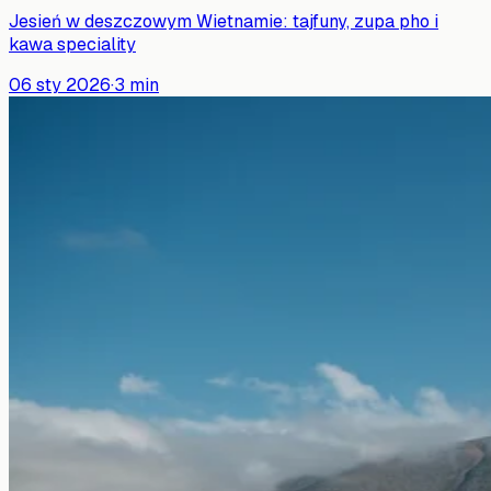
Jesień w deszczowym Wietnamie: tajfuny, zupa pho i
kawa speciality
06 sty 2026
·
3
min