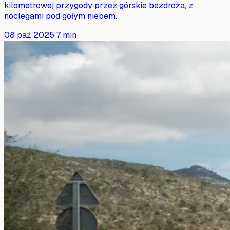
kilometrowej przygody przez górskie bezdroża, z
noclegami pod gołym niebem.
08 paź 2025
·
7
min