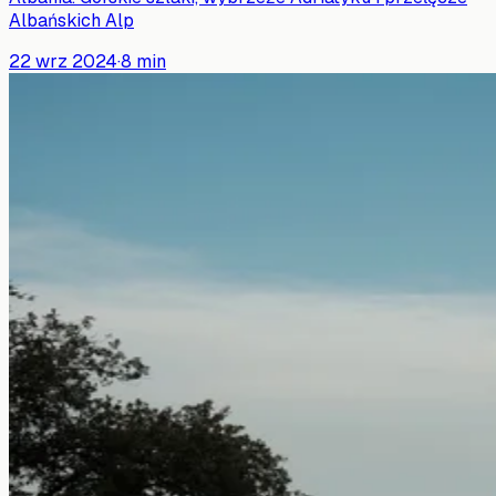
Albańskich Alp
22 wrz 2024
·
8
min