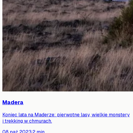
Madera
Koniec lata na Maderze: pierwotne lasy, wielkie monstery
i trekking w chmurach.
08 paź 2023
·
2
min