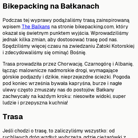
Bikepacking na Bałkanach
Podczas tej wyprawy podążaliśmy trasą zainspirowaną
wpisem
The Balkans
na stronie bikepacking.com, który
okazał się świetnym punktem wyjścia. Wprowadziliśmy
jednak kilka zmian, aby dostosować trasę pod nas.
Spędziliśmy więcej czasu na zwiedzaniu Zatoki Kotorskiej
i zdecydowaliśmy się ominąć Bośnię.
Trasa prowadziła przez Chorwację, Czarnogórę i Albanię,
łącząc malownicze nadmorskie drogi, wymagające
górskie podjazdy i dzikie, nieprzejezdne ścieżki. Pogoda
pod koniec września bywała kapryśna, burze i nagłe
ulewy często zmuszały nas do postojów. Bałkany
zachwycały na każdym kroku: niesowite widoki, super
ludzie i przepyszna kuchnia!
Trasa
Jeśli chodzi o trasę, to zaliczyliśmy wszystko: od
ruchliwych dróg wzdłuż wybrzeża, gdzie ciężarówki z