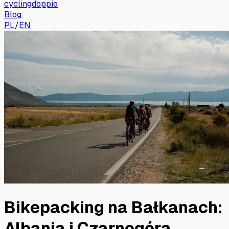
cyclingdoppio
Blog
PL
/
EN
Bikepacking na Bałkanach:
Albania i Czarnogóra