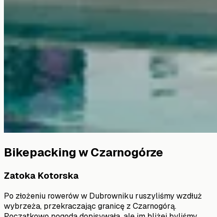
Bikepacking w Czarnogórze
Zatoka Kotorska
Po złożeniu rowerów w Dubrowniku ruszyliśmy wzdłuż
wybrzeża, przekraczając granicę z Czarnogórą.
Początkowo pogoda dopisywała, ale im bliżej byliśmy